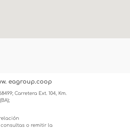
www. eagroup.coop
68499; Carretera Ext. 104, Km.
(BA);
 relación
consultas o remitir la