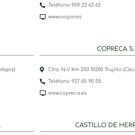
Teléfono 959 23 62 62
www.ovipor.es
COPRECA S.
dajoz)
Ctra. N-V Km 250 10200 Trujillo (Các
Teléfono 927 65 90 55
www.copreca.es
.
CASTILLO DE HERR