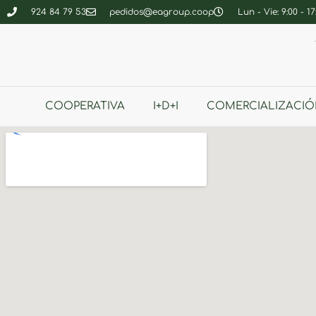
924 84 79 53
pedidos@eagroup.coop
Lun - Vie: 9:00 - 17
COOPERATIVA
I+D+I
COMERCIALIZACIÓ