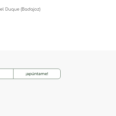
del Duque (Badajoz)
¡apúntame!